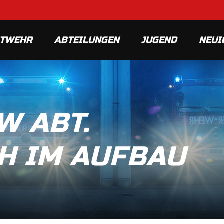
MTWEHR
ABTEILUNGEN
JUGEND
NEUI
W ABT.
H IM AUFBAU