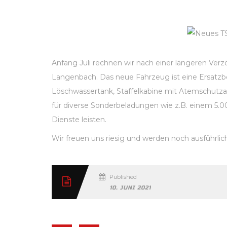
Anfang Juli rechnen wir nach einer längeren Ver
Langenbach. Das neue Fahrzeug ist eine Ersatzbe
Löschwassertank, Staffelkabine mit Atemschutz
für diverse Sonderbeladungen wie z.B. einem 5.0
Dienste leisten.
Wir freuen uns riesig und werden noch ausführlic
Published
10. JUNI 2021