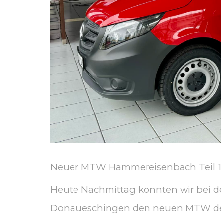
Neuer MTW Hammereisenbach Teil 1
Heute Nachmittag konnten wir bei de
Donaueschingen den neuen MTW der