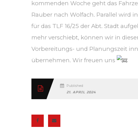
kommenden Woche geht das Fahrzeu
Rauber nach Wolfach. Parallel wird
für das TLF 16/25 der Abt. Stadt auf
mehr verschiebt, können wir in dies
Vorbereitungs- und Planungszeit in
übernehmen. Wir freuen uns
Published
21. APRIL 2024