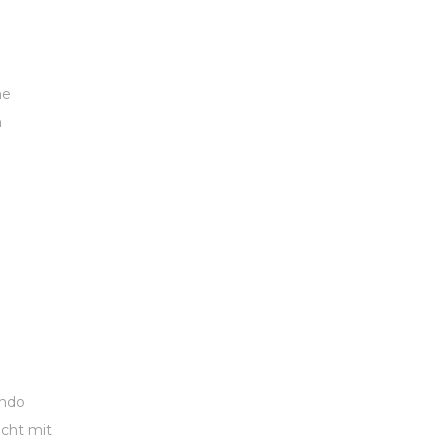
he
n
ando
cht mit