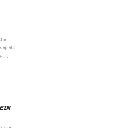
sche
deplatz
. […]
EIN
. Eile