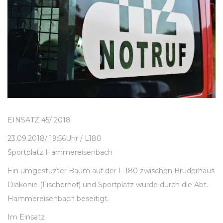
EINSATZ 45/ 2018
23.09.2018/ 19:56Uhr / L180
Sportplatz Hammereisenbach
Ein umgestüzter Baum auf der L 180 zwischen Bruderhaus
Diakonie (Fischerhof) und Sportplatz wurde durch die Abt.
Hammereisenbach beseitigt.
Im Einsatz