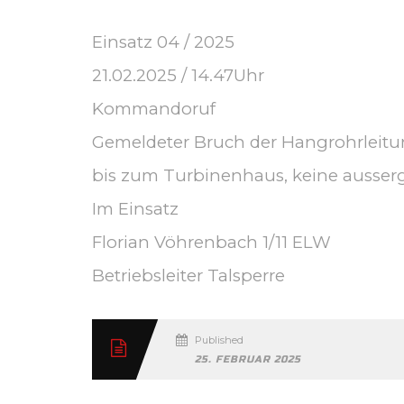
Einsatz 04 / 2025
21.02.2025 / 14.47Uhr
Kommandoruf
Gemeldeter Bruch der Hangrohrleitu
bis zum Turbinenhaus, keine ausser
Im Einsatz
Florian Vöhrenbach 1/11 ELW
Betriebsleiter Talsperre
Published
25. FEBRUAR 2025