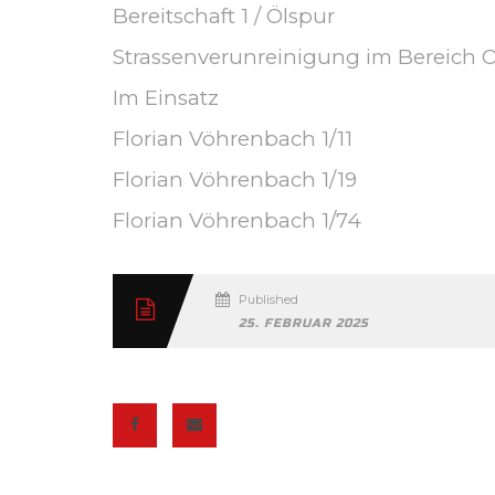
Bereitschaft 1 / Ölspur
Strassenverunreinigung im Bereich O
Im Einsatz
Florian Vöhrenbach 1/11
Florian Vöhrenbach 1/19
Florian Vöhrenbach 1/74
Published
25. FEBRUAR 2025