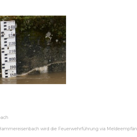
bach
 Hammereisenbach wird die Feuerwehrführung via Meldeempfä