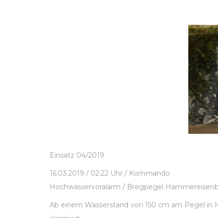
Einsatz 04/2019
16.03.2019 / 02.22 Uhr / Kommando
Hochwasservoralarm / Bregpegel Hammereisen
Ab einem Wasserstand von 150 cm am Pegel in