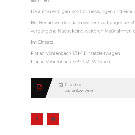
alarmiert.
Daraufhin erfolgen Kontrollmessungen und eine 
Bei Bedarf werden dann weitere vorbeugende M
vergangene Nacht keine weiteren Maßnahmen erf
Im Einsatz
Florian Vöhrenbach 1/11-1 Einsatzleitwagen
Florian Vöhrenbach 3/19-1 MTW Urach
Published
24. MÄRZ 2019