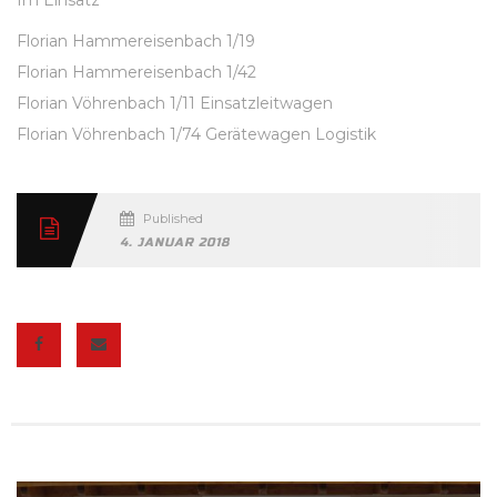
Florian Hammereisenbach 1/19
Florian Hammereisenbach 1/42
Florian Vöhrenbach 1/11 Einsatzleitwagen
Florian Vöhrenbach 1/74 Gerätewagen Logistik
Published
4. JANUAR 2018