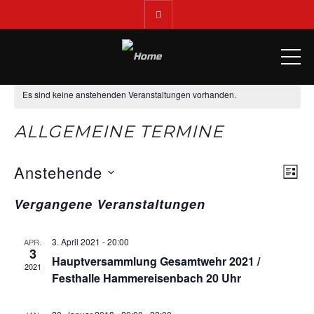
ME
Es sind keine anstehenden Veranstaltungen vorhanden.
ALLGEMEINE TERMINE
Anstehende
AN
Ver
LIST
Ans
Datum
NA
Vergangene Veranstaltungen
Nav
wählen.
3. April 2021 - 20:00
APR.
3
Hauptversammlung Gesamtwehr 2021 /
2021
Festhalle Hammereisenbach 20 Uhr