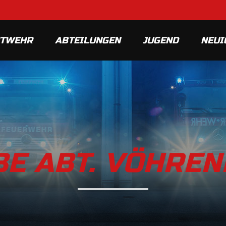
MTWEHR
ABTEILUNGEN
JUGEND
NEUI
E ABT. VÖHRE