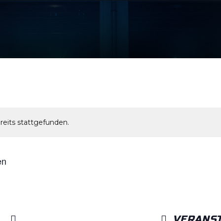
reits stattgefunden.
en
VERANST