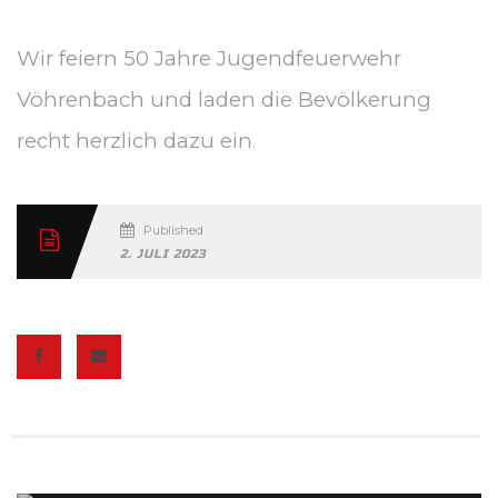
Wir feiern 50 Jahre Jugendfeuerwehr
Vöhrenbach und laden die Bevölkerung
recht herzlich dazu ein
.
Published
2. JULI 2023