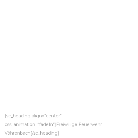
[sc_heading align=“center“
css_animation=“fadeIn“]Freiwillige Feuerwehr
Vöhrenbach[/sc_heading]