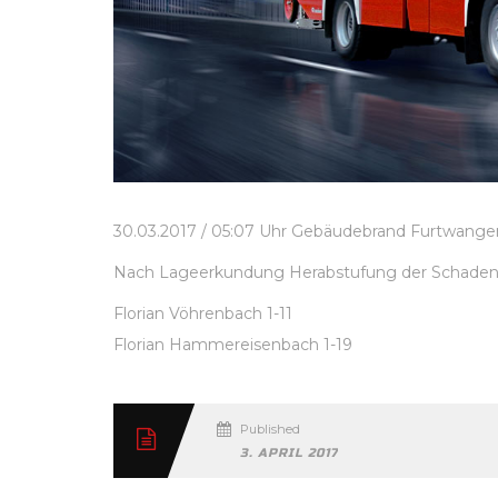
30.03.2017 / 05:07 Uhr Gebäudebrand Furtwange
Nach Lageerkundung Herabstufung der Schadens
Florian Vöhrenbach 1-11
Florian Hammereisenbach 1-19
Published
3. APRIL 2017