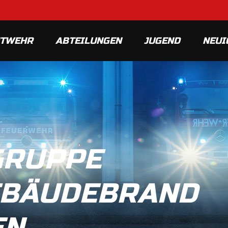
MTWEHR
ABTEILUNGEN
JUGEND
NEUI
GRUPPE
EBÄUDEBRAND
EN