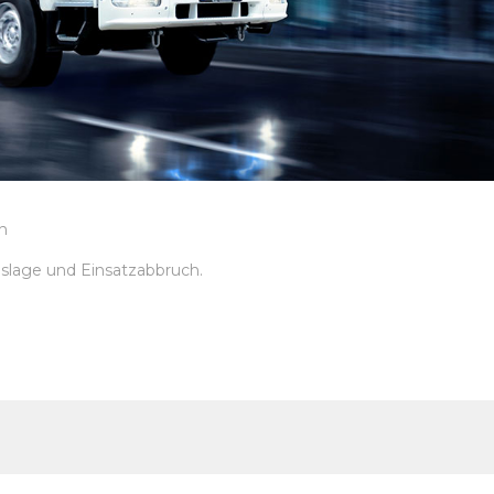
n
lage und Einsatzabbruch.