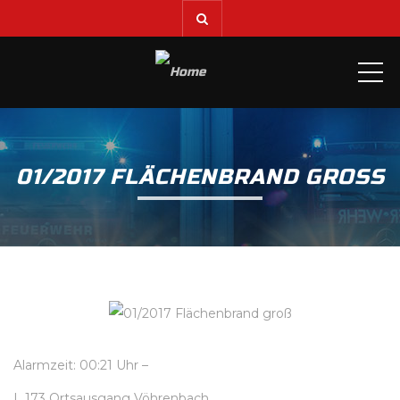
ME
01/2017 FLÄCHENBRAND GROSS
Alarmzeit: 00:21 Uhr –
L 173 Ortsausgang Vöhrenbach