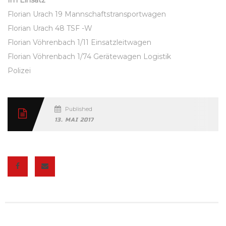
Florian Urach 19 Mannschaftstransportwagen
Florian Urach 48 TSF -W
Florian Vöhrenbach 1/11 Einsatzleitwagen
Florian Vöhrenbach 1/74 Gerätewagen Logistik
Polizei
Published
13. MAI 2017