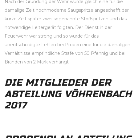
Nach der Gründung der Wehr wurde gleich eine für die
damalige Zeit hochmoderne Saugspritze angeschafft der
kurze Zeit später zwei sogenannte Stoßspritzen und das
notwendige Leitergerät folgten. Der Dienst in der
Feuerwehr war streng und so wurde für das
unentschuldigte Fehlen bei Proben eine für die damaligen
Verhältnisse empfindliche Strafe von 50 Pfennig und bei
Bränden von 2 Mark verhängt.
DIE MITGLIEDER DER
ABTEILUNG VÖHRENBACH
2017