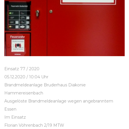
Einsatz 77 / 2020
05.12.2020 / 10:04 Uhr
Brandmeldeanlage Bruderhaus Diakonie
Hammereisenbach
Ausgelöste Brandmeldeanlage wegen angebranntem
Essen
Im Einsatz
Florian Vöhrenbach 2/19 MTW