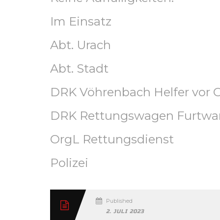
Im Einsatz
Abt. Urach
Abt. Stadt
DRK Vöhrenbach Helfer vor O
DRK Rettungswagen Furtw
OrgL Rettungsdienst
Polizei
Published
2. JULI 2023