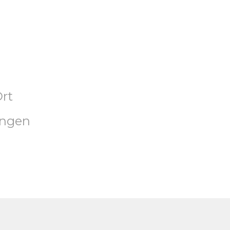
rt
angen