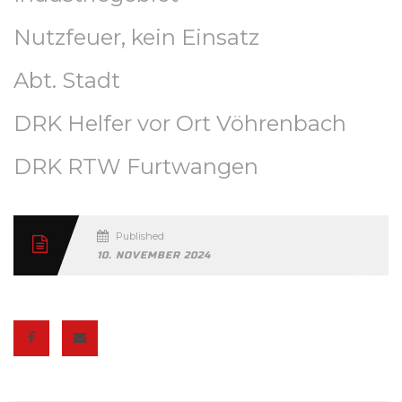
Nutzfeuer, kein Einsatz
Abt. Stadt
DRK Helfer vor Ort Vöhrenbach
DRK RTW Furtwangen
Published
10. NOVEMBER 2024