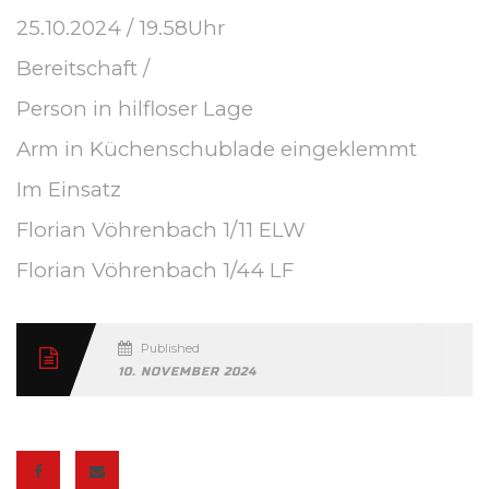
25.10.2024 / 19.58Uhr
Bereitschaft /
Person in hilfloser Lage
Arm in Küchenschublade eingeklemmt
Im Einsatz
Florian Vöhrenbach 1/11 ELW
Florian Vöhrenbach 1/44 LF
Published
10. NOVEMBER 2024