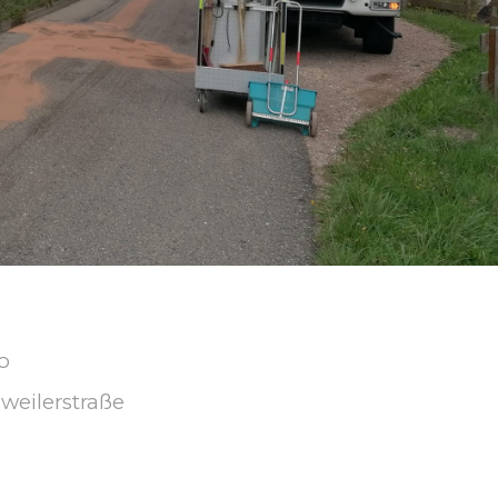
o
weilerstraße