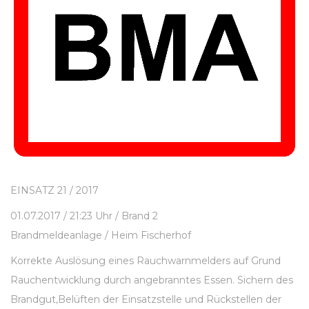
EINSATZ 21 / 2017
01.07.2017 / 21:23 Uhr / Brand 2
Brandmeldeanlage / Heim Fischerhof
Korrekte Auslösung eines Rauchwarnmelders auf Grund
Rauchentwicklung durch angebranntes Essen. Sichern des
Brandgut,Belüften der Einsatzstelle und Rückstellen der