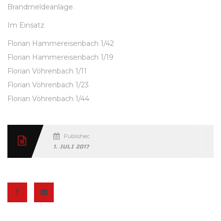
Brandmeldeanlage.
Im Einsatz
Florian Hammereisenbach 1/42
Florian Hammereisenbach 1/19
Florian Vöhrenbach 1/11
Florian Vöhrenbach 1/23
Florian Vöhrenbach 1/44
Published
1. JULI 2017