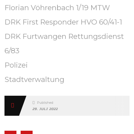
Florian Vöhrenbach 1/19 MTW
DRK First Responder HVO 60/41-1
DRK Furtwangen Rettungsdienst
6/83
Polizei
Stadtverwaltung
Published
29. JULI 2022