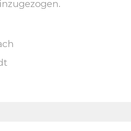
inzugezogen.
ach
dt