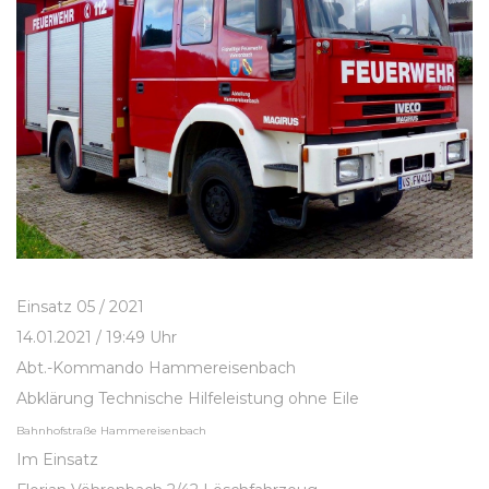
Einsatz 05 / 2021
14.01.2021 / 19:49 Uhr
Abt.-Kommando Hammereisenbach
Abklärung Technische Hilfeleistung ohne Eile
Bahnhofstraße Hammereisenbach
Im Einsatz