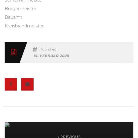
Schwimmmeister
Bürgermeister
Bauamt
Kreisbrandmeister
Published
14. FEBRUAR 2020
PREVIOUS