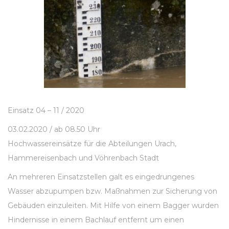
Einsatz 04 – 11 / 2020
03.02.2020 / ab 08.50 Uhr
Hochwassereinsätze für die Abteilungen Urach,
Hammereisenbach und Vöhrenbach Stadt
An mehreren Einsatzstellen galt es eingedrungenes
Wasser abzupumpen bzw. Maßnahmen zur Sicherung von
Gebäuden einzuleiten. Mit Hilfe von einem Bagger wurden
Hindernisse in einem Bachlauf entfernt um einen